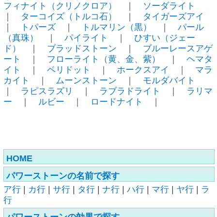
フィナイト（クリノクロア）
｜
ソーダライト
｜
ターコイズ（トルコ石）
｜
タイガーズアイ
｜
トパーズ
｜
トルマリン（黒）
｜
パール
（真珠）
｜
パイライト
｜
ひすい（ジェー
ド）
｜
ブラッドストーン
｜
ブルーレースアゲ
ート
｜
フローライト（黄、金、紫）
｜
ヘマタ
イト
｜
ペリドット
｜
ホークスアイ
｜
マラ
カイト
｜
ムーンストーン
｜
モルダバイト
｜
ラピスラズリ
｜
ラブラドライト
｜
ラリマ
ー
｜
ルビー
｜
ロードナイト
｜
HOME
パワーストーンの名前で探す
ア行
|
カ行
|
サ行
|
タ行
|
ナ行
|
ハ行
|
マ行
|
ヤ行
|
ラ
行
パワーストーンの効果で探す