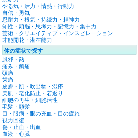
やる気・活力・情熱・行動力
自信・勇気
忍耐力・根気・持続力・精神力
知性・頭脳・思考力・記憶力・集中力
芸術・クリエイティブ・インスピレーション
才能開花・潜在能力
体の症状で探す
風邪・熱
痛み・鎮痛
頭痛
歯痛
皮膚・肌・吹出物・湿疹
美肌・老化防止・若返り
細胞の再生・細胞活性
毛髪・頭髪
目・眼病・眼の充血・目の疲れ
視力回復
傷・止血・出血
血液・心臓