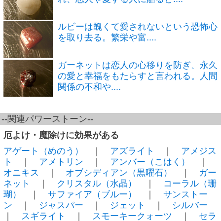
ルビーは醜くて愛されないという恐怖心
を取り去る。繁栄や富....
ガーネットは恋人の心移りを防ぎ、永久
の愛と幸福をもたらすと言われる。人間
関係の不和や....
--関連パワーストーン--
厄よけ・魔除けに効果がある
アゲート（めのう）
｜
アズライト
｜
アメジス
ト
｜
アメトリン
｜
アンバー（こはく）
｜
オニキス
｜
オブシディアン（黒曜石）
｜
ガー
ネット
｜
クリスタル（水晶）
｜
コーラル（珊
瑚）
｜
サファイア（ブルー）
｜
サンストー
ン
｜
ジャスパー
｜
ジェット
｜
シルバー
｜
スギライト
｜
スモーキークォーツ
｜
セラ