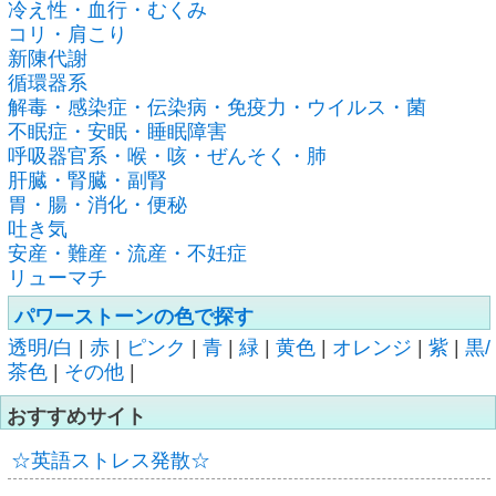
冷え性・血行・むくみ
コリ・肩こり
新陳代謝
循環器系
解毒・感染症・伝染病・免疫力・ウイルス・菌
不眠症・安眠・睡眠障害
呼吸器官系・喉・咳・ぜんそく・肺
肝臓・腎臓・副腎
胃・腸・消化・便秘
吐き気
安産・難産・流産・不妊症
リューマチ
パワーストーンの色で探す
透明/白
|
赤
|
ピンク
|
青
|
緑
|
黄色
|
オレンジ
|
紫
|
黒/
茶色
|
その他
|
おすすめサイト
☆英語ストレス発散☆