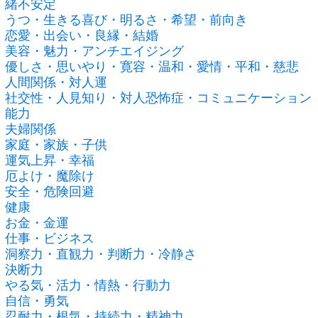
緒不安定
うつ・生きる喜び・明るさ・希望・前向き
恋愛・出会い・良縁・結婚
美容・魅力・アンチエイジング
優しさ・思いやり・寛容・温和・愛情・平和・慈悲
人間関係・対人運
社交性・人見知り・対人恐怖症・コミュニケーション
能力
夫婦関係
家庭・家族・子供
運気上昇・幸福
厄よけ・魔除け
安全・危険回避
健康
お金・金運
仕事・ビジネス
洞察力・直観力・判断力・冷静さ
決断力
やる気・活力・情熱・行動力
自信・勇気
忍耐力・根気・持続力・精神力