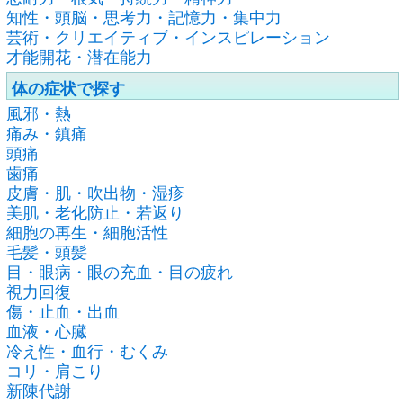
知性・頭脳・思考力・記憶力・集中力
芸術・クリエイティブ・インスピレーション
才能開花・潜在能力
体の症状で探す
風邪・熱
痛み・鎮痛
頭痛
歯痛
皮膚・肌・吹出物・湿疹
美肌・老化防止・若返り
細胞の再生・細胞活性
毛髪・頭髪
目・眼病・眼の充血・目の疲れ
視力回復
傷・止血・出血
血液・心臓
冷え性・血行・むくみ
コリ・肩こり
新陳代謝