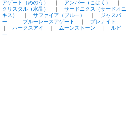
アゲート（めのう）
｜
アンバー（こはく）
｜
クリスタル（水晶）
｜
サードニクス（サードオニ
キス）
｜
サファイア（ブルー）
｜
ジャスパ
ー
｜
ブルーレースアゲート
｜
プレナイト
｜
ホークスアイ
｜
ムーンストーン
｜
ルビ
ー
｜