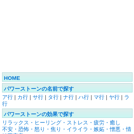
HOME
パワーストーンの名前で探す
ア行
|
カ行
|
サ行
|
タ行
|
ナ行
|
ハ行
|
マ行
|
ヤ行
|
ラ
行
パワーストーンの効果で探す
リラックス・ヒーリング・ストレス・疲労・癒し
不安・恐怖・怒り・焦り・イライラ・嫉妬・憎悪・情