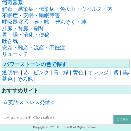
循環器系
解毒・感染症・伝染病・免疫力・ウイルス・菌
不眠症・安眠・睡眠障害
呼吸器官系・喉・咳・ぜんそく・肺
肝臓・腎臓・副腎
胃・腸・消化・便秘
吐き気
安産・難産・流産・不妊症
リューマチ
パワーストーンの色で探す
透明/白
|
赤
|
ピンク
|
青
|
緑
|
黄色
|
オレンジ
|
紫
|
黒/
茶色
|
その他
|
おすすめサイト
☆英語ストレス発散☆
リンクはご自由にお貼り頂いて結構です
上に戻る
Copyright © パワーストーン辞典 All Rights Reserved.