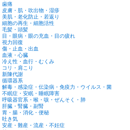
歯痛
皮膚・肌・吹出物・湿疹
美肌・老化防止・若返り
細胞の再生・細胞活性
毛髪・頭髪
目・眼病・眼の充血・目の疲れ
視力回復
傷・止血・出血
血液・心臓
冷え性・血行・むくみ
コリ・肩こり
新陳代謝
循環器系
解毒・感染症・伝染病・免疫力・ウイルス・菌
不眠症・安眠・睡眠障害
呼吸器官系・喉・咳・ぜんそく・肺
肝臓・腎臓・副腎
胃・腸・消化・便秘
吐き気
安産・難産・流産・不妊症