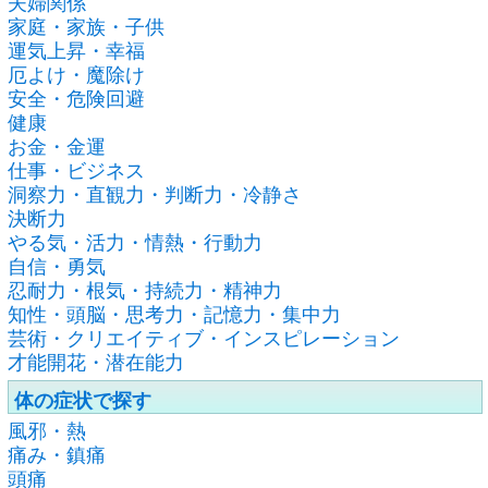
夫婦関係
家庭・家族・子供
運気上昇・幸福
厄よけ・魔除け
安全・危険回避
健康
お金・金運
仕事・ビジネス
洞察力・直観力・判断力・冷静さ
決断力
やる気・活力・情熱・行動力
自信・勇気
忍耐力・根気・持続力・精神力
知性・頭脳・思考力・記憶力・集中力
芸術・クリエイティブ・インスピレーション
才能開花・潜在能力
体の症状で探す
風邪・熱
痛み・鎮痛
頭痛