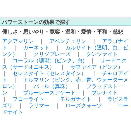
パワーストーンの効果で探す
優しさ・思いやり・寛容・温和・愛情・平和・慈悲
アクアマリン
｜
アベンチュリン
｜
アラゴナイ
ト
｜
ガーネット
｜
カルサイト（透明、白、ピ
ンク）
｜
クリソプレーズ
｜
クンツァイト
｜
コーラル（珊瑚）(ピンク、白)
｜
サードニク
ス（サードオニキス）
｜
サファイア（ピンク）
｜
セレスタイト（セレスタイン）
｜
チャロアイ
ト
｜
トルマリン（ピンク、赤、青、ウォーターメ
ロン）
｜
パール（真珠）
｜
ブラッドストー
ン
｜
ブルーレースアゲート
｜
プレナイト
｜
フローライト
｜
モルガナイト
｜
ラピスラ
ズリ
｜
ラリマー
｜
ローズクォーツ
｜
ロー
ドナイト
｜