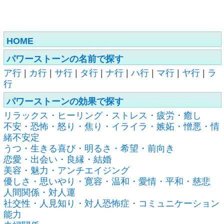
HOME
パワーストーンの名前で探す
ア行
|
カ行
|
サ行
|
タ行
|
ナ行
|
ハ行
|
マ行
|
ヤ行
|
ラ
行
パワーストーンの効果で探す
リラックス・ヒーリング・ストレス・疲労・癒し
不安・恐怖・怒り・焦り・イライラ・嫉妬・憎悪・情
緒不安定
うつ・生きる喜び・明るさ・希望・前向き
恋愛・出会い・良縁・結婚
美容・魅力・アンチエイジング
優しさ・思いやり・寛容・温和・愛情・平和・慈悲
人間関係・対人運
社交性・人見知り・対人恐怖症・コミュニケーション
能力